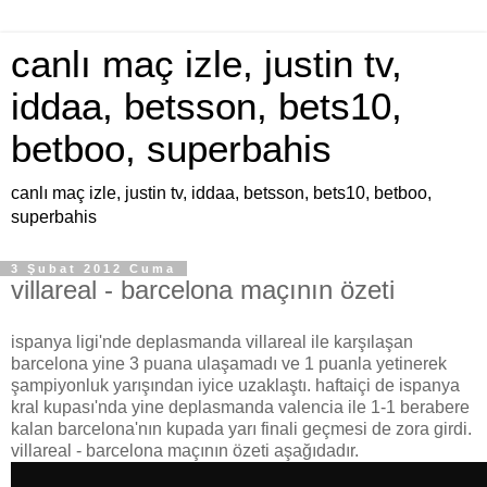
canlı maç izle, justin tv,
iddaa, betsson, bets10,
betboo, superbahis
canlı maç izle, justin tv, iddaa, betsson, bets10, betboo,
superbahis
3 Şubat 2012 Cuma
villareal - barcelona maçının özeti
ispanya ligi'nde deplasmanda villareal ile karşılaşan
barcelona yine 3 puana ulaşamadı ve 1 puanla yetinerek
şampiyonluk yarışından iyice uzaklaştı. haftaiçi de ispanya
kral kupası'nda yine deplasmanda valencia ile 1-1 berabere
kalan barcelona'nın kupada yarı finali geçmesi de zora girdi.
villareal - barcelona maçının özeti aşağıdadır.