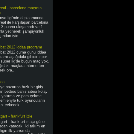
areal - barcelona maçının
i
anya ligi'nde deplasmanda
areal ile karşılaşan barcelona
e 3 puana ulaşamadı ve 1
nla yetinerek şampiyonluk
şından iyic...
ubat 2012 iddaa programı
ubat 2012 cuma günü iddaa
ramı aşağıdaki gibidir. spor
 süper lig'de bugün maç yok.
ıdaki maçlara internetten
ek ora...
boo
iye pazarına hızlı bir giriş
n betboo bahis sitesi kolay
a yatırma ve para çekme
emleriyle türk oyuncuların
sini çekecek...
tgart - frankfurt izle
tgart - frankfurt maçı güne
ecan katacak. iki takım en
ligin ilk yarısında