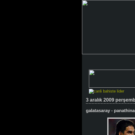
3 aralık 2009 perşem
galatasaray - panathin