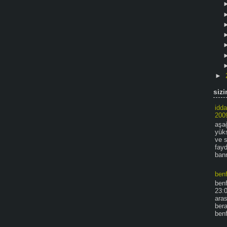
►
sizi
idda
200
aşağ
yük
ve s
fay
bann
benf
benf
23:0
ara
bera
benf