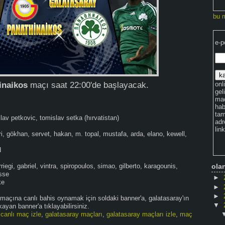
bu 
e-p
onli
inaikos
maçı saat 22:00'de başlayacak.
gel
maç
hab
tam
lav petkovic, tomislav setka (hırvatistan)
adr
lin
ri, gökhan, servet, hakan, m. topal, mustafa, arda, elano, kewell,
ola
riegi, gabriel, vintra, spiropoulos, simao, gilberto, karagounis, ka
e
►
►
►
 maçına canlı bahis oynamak için soldaki banner'a, galatasaray'ın
▼
ayan banner'a tıklayabilirsiniz.
,
canlı maç izle
,
galatasaray maçları
,
galatasaray maçları izle
,
maç