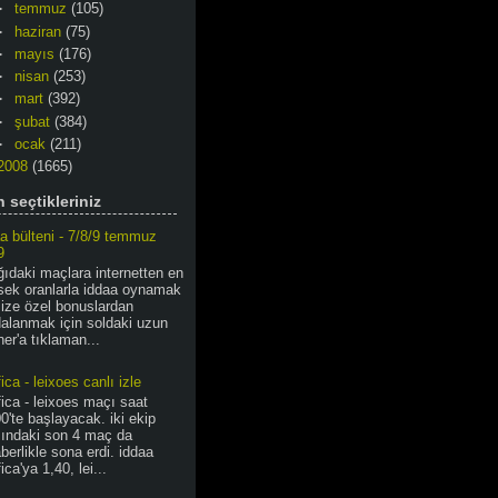
►
temmuz
(105)
►
haziran
(75)
►
mayıs
(176)
►
nisan
(253)
►
mart
(392)
►
şubat
(384)
►
ocak
(211)
2008
(1665)
n seçtikleriniz
a bülteni - 7/8/9 temmuz
9
ıdaki maçlara internetten en
sek oranlarla iddaa oynamak
ize özel bonuslardan
dalanmak için soldaki uzun
er'a tıklaman...
ica - leixoes canlı izle
ica - leixoes maçı saat
0'te başlayacak. iki ekip
sındaki son 4 maç da
berlikle sona erdi. iddaa
ica'ya 1,40, lei...