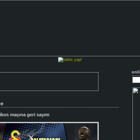
onli
be
aikos maçına geri sayım