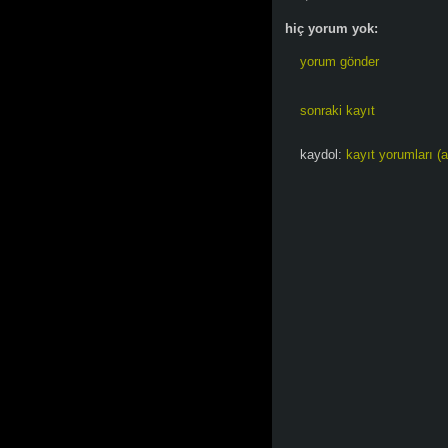
hiç yorum yok:
yorum gönder
sonraki kayıt
kaydol:
kayıt yorumları (