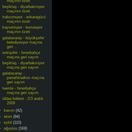
maçının özeti
beşiktaş - diyarbakırspor
maçının özeti
trabzonspor - ankaragücü
maçının özeti
kayserispor - bursaspor
maçının özeti
galatasaray - büyükşehir
belediyespor maçına
geri ...
eskişehir - fenerbahçe
maçına geri sayım
beşiktaş - diyarbakırspor
maçına geri sayım
galatasaray -
panathinaikos maçına
geri sayım
twente - fenerbahçe
maçına geri sayım
iddaa bülteni - 2/3 aralık
2009
►
kasım
(42)
►
ekim
(94)
►
eylül
(110)
►
ağustos
(169)