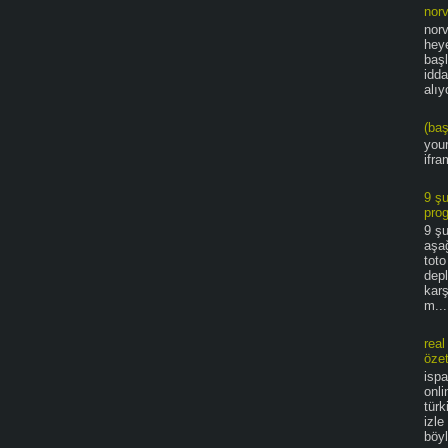
norv
norv
hey
baş
idda
alıy
(baş
you
ifra
9 ş
pro
9 ş
aşağ
toto
dep
karş
m...
real
özet
ispa
onli
türk
izle
böyl