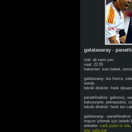
galatasaray
-
panath
stat: ali sami yen
saat: 22.05
hakemler: i̇van bebek, tomis
galatasaray: leo franco, sab
nonda
tekni̇k di̇rektör: frank rijkaard
panathi̇nai̇kos: galinoviç, sar
tsouranis, petropoulos, ciss
tekni̇k di̇rektör: henk ten cake
galatasaray - panathinaikos
maçını izlemek için üstteki k
etiketler:
canlı justin tv izle
izle
,
uefa izle