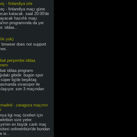
eç - finlandiya izle
eç - finlandiya maçı güne
ecan katacak. saat 20:00'de
layacak hazırlık maçı
a'nın programında da yer
or. iddaa...
lık yok)
r browser does not support
mes.
ubat perşembe iddaa
gramı
ubat iddaa programı
ıdaki gibidir. bugün spor
 süper lig'de beşiktaş
lasmanda sivasspor ile
ılaşıyor. son 3 maçından
 madrid - zaragoza maçının
i
nya ligi maç özetleri için
netribün size yeter.
iye'nin en büyük canlı maç
 sitesi onlinetribün'de bundan
e is...