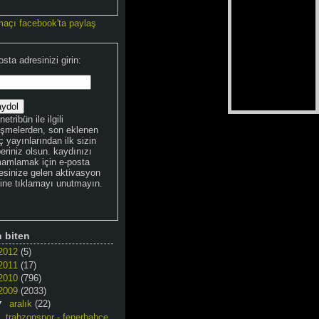
maçı facebook'ta paylaş
osta adresinizi girin:
netribün ile ilgili
işmelerden, son eklenen
 yayınlarından ilk sizin
eriniz olsun. kaydınızı
amlamak için e-posta
esinize gelen aktivasyon
kine tıklamayı unutmayın.
n biten
2012
(5)
2011
(17)
2010
(796)
2009
(2033)
▼
aralık
(22)
trabzonspor - fenerbahçe