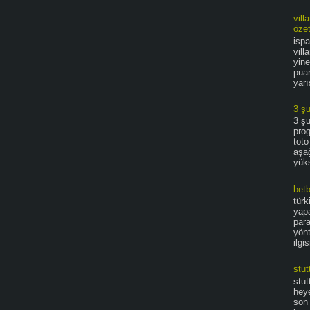
vill
özet
isp
vill
yin
pua
yarı
3 ş
3 ş
prog
toto
aşağ
yüks
bet
türk
yapa
par
yönt
ilgi
stut
stut
hey
son 