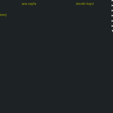
ana sayfa
önceki kayıt
atom)