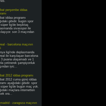
mes.
ubat perşembe iddaa
gramı
ubat iddaa programı
ıdaki gibidir. bugün spor
 süper lig'de beşiktaş
lasmanda sivasspor ile
ılaşıyor. son 3 maçından
areal - barcelona maçının
i
anya ligi'nde deplasmanda
areal ile karşılaşan barcelona
e 3 puana ulaşamadı ve 1
nla yetinerek şampiyonluk
şından iyic...
ubat 2012 iddaa programı
ubat 2012 cuma günü iddaa
ramı aşağıdaki gibidir. spor
 süper lig'de bugün maç yok.
ıdaki maçlara internetten
ek ora...
 madrid - zaragoza maçının