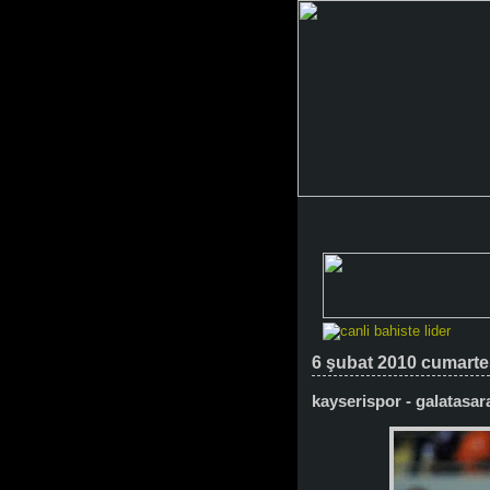
6 şubat 2010 cumarte
kayserispor - galatasa