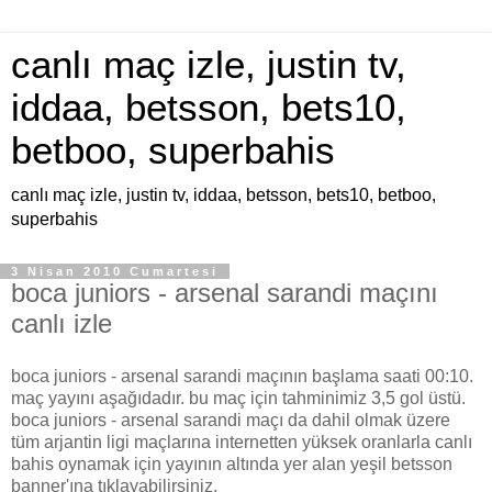
canlı maç izle, justin tv,
iddaa, betsson, bets10,
betboo, superbahis
canlı maç izle, justin tv, iddaa, betsson, bets10, betboo,
superbahis
3 Nisan 2010 Cumartesi
boca juniors - arsenal sarandi maçını
canlı izle
boca juniors - arsenal sarandi maçının başlama saati 00:10.
maç yayını aşağıdadır. bu maç için tahminimiz 3,5 gol üstü.
boca juniors - arsenal sarandi maçı da dahil olmak üzere
tüm arjantin ligi maçlarına internetten yüksek oranlarla canlı
bahis oynamak için yayının altında yer alan yeşil betsson
banner'ına tıklayabilirsiniz.