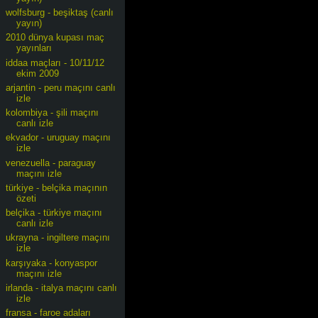
wolfsburg - beşiktaş (canlı
yayın)
2010 dünya kupası maç
yayınları
iddaa maçları - 10/11/12
ekim 2009
arjantin - peru maçını canlı
izle
kolombiya - şili maçını
canlı izle
ekvador - uruguay maçını
izle
venezuella - paraguay
maçını izle
türkiye - belçika maçının
özeti
belçika - türkiye maçını
canlı izle
ukrayna - ingiltere maçını
izle
karşıyaka - konyaspor
maçını izle
irlanda - italya maçını canlı
izle
fransa - faroe adaları