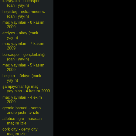
karşıyaka - bucaspor
(canlı yayın)
beşiktaş - cska moscow
(canlı yayın)
maç yayınları - 8 kasım
2009
erciyes - altay (canlı
yayın)
maç yayınları - 7 kasım
2009
bursaspor - gençlerbirliği
(canlı yayın)
maç yayınları - 5 kasım
2009
belçika - türkiye (canlı
yayın)
şampiyonlar ligi maç
yayınları - 4 kasım 2009
maç yayınları - 4 ekim
2009
gremio barueri - santo
andre justin tv izle
atletico tigre - huracan
maçını izle
cork city - derry city
maçını izle