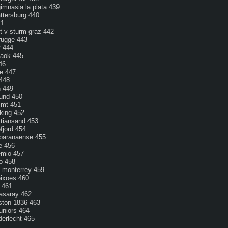
gimnasia la plata 439
ttersburg 440
41
t v sturm graz 442
brugge 443
y 444
paok 445
46
de 447
 448
n 449
sund 450
imt 451
king 452
stiansand 453
fjord 454
o paranaense 455
e 456
remio 457
o 458
 monterrey 459
leixoes 460
 461
tasaray 462
ston 1836 463
juniors 464
derlecht 465