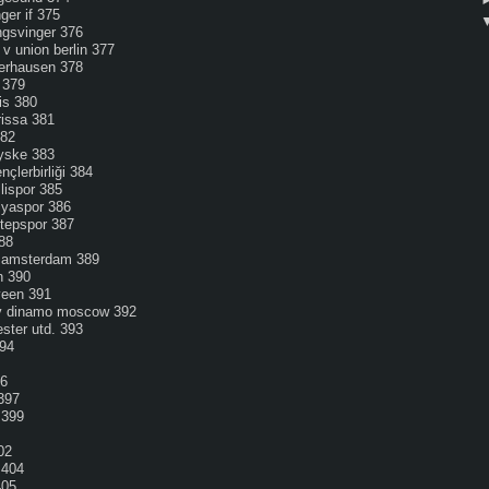
ger if 375
ngsvinger 376
v union berlin 377
berhausen 378
s 379
is 380
rissa 381
82
jyske 383
nçlerbirliği 384
lispor 385
lyaspor 386
ntepspor 387
8
x amsterdam 389
n 390
nveen 391
 v dinamo moscow 392
ster utd. 393
394
96
 397
 399
02
404
05