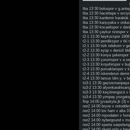
tba 13:30 boluspor v g.ante
tba 13:30 hacettepe v erciy
tba 13:30 kardemir karabük
tba 13:30 karşıyaka v ordus
tba 13:30 kocaelispor v dar
tba 13:30 çaykur rizespor v
t2-1 13:30 beykozspor 1908
t2-1 13:30 pendikspor v tki̇ t
t2-1 13:30 türk telekom v g
t2-2 13:30 eyüp v denizli bl
t2-2 13:30 konya şekerspor 
t2-3 13:30 çorumspor v a.s
t2-3 13:30 kırşehirspor v b
t2-3 13:30 pursaklarspor v 
t2-4 13:30 i̇skenderun demir 
t2-4 13:30 tarsus i̇dm.y. v b
tü3-1 13:30 gaziosmanpaşa 
tü3-2 13:30 afyonkarahisars
tü3-3 13:30 keçiörengücü v i̇
tü3-4 13:30 yimpaş yozgats
fi̇np 14:00 jyvaskyla jk (3) v
nor2 14:00 bryne v notodde
nor2 14:00 lov ham v alta 3
nor2 14:00 mjondalen v hon
nor2 14:00 nybergsund v m
nor2 14:00 sparta sarpsbor
nor2 14:00 skeid oslo v ha