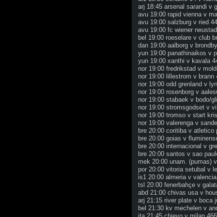
arj 18:45 arsenal sarandi v 
avu 19:00 rapid vienna v ma
avu 19:00 salzburg v ried 4
avu 19:00 fc wiener neustad
bel 19:00 roeselare v club 
dan 19:00 aalborg v brondb
yun 19:00 panathinaikos v 
yun 19:00 xanthi v kavala 4
nor 19:00 fredrikstad v mol
nor 19:00 lillestrom v brann
nor 19:00 odd grenland v ly
nor 19:00 rosenborg v aale
nor 19:00 stabaek v bodo/gl
nor 19:00 stromsgodset v vi
nor 19:00 tromso v start kri
nor 19:00 valerenga v sande
bre 20:00 coritiba v atletic
bre 20:00 goias v fluminens
bre 20:00 internacional v g
bre 20:00 santos v sao paul
mek 20:00 unam. (pumas) v
por 20:00 vitoria setubal v 
i̇s1 20:00 almeria v valencia
tsl 20:00 fenerbahçe v gala
abd 21:00 chivas usa v hou
arj 21:15 river plate v boca 
bel 21:30 kv mechelen v an
ita 21:45 chievo v milan 466