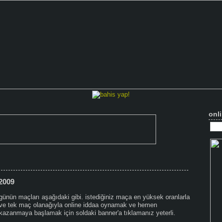
onli
 2009
günün maçları aşağıdaki gibi. istediğiniz maça en yüksek oranlarla
ve tek maç olanağıyla online iddaa oynamak ve hemen
kazanmaya başlamak için soldaki banner'a tıklamanız yeterli.