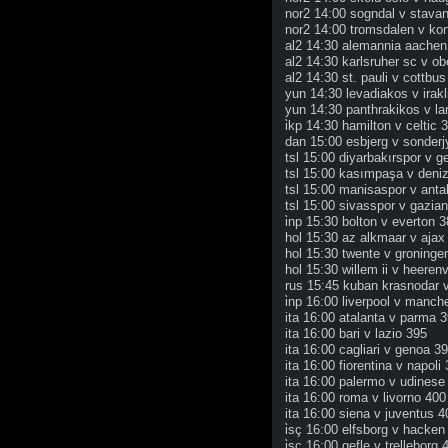
nor2 14:00 sogndal v stavan
nor2 14:00 tromsdalen v ko
al2 14:30 alemannia aachen 
al2 14:30 karlsruher sc v o
al2 14:30 st. pauli v cottbu
yun 14:30 levadiakos v irakl
yun 14:30 panthrakikos v la
i̇kp 14:30 hamilton v celtic 3
dan 15:00 esbjerg v sonder
tsl 15:00 diyarbakırspor v ge
tsl 15:00 kasımpaşa v deniz
tsl 15:00 manisaspor v anta
tsl 15:00 sivasspor v gazia
i̇np 15:30 bolton v everton 38
hol 15:30 az alkmaar v aja
hol 15:30 twente v groninge
hol 15:30 willem ii v heere
rus 15:45 kuban krasnodar
i̇np 16:00 liverpool v manche
ita 16:00 atalanta v parma 
ita 16:00 bari v lazio 395
ita 16:00 cagliari v genoa 3
ita 16:00 fiorentina v napoli
ita 16:00 palermo v udinese
ita 16:00 roma v livorno 400
ita 16:00 siena v juventus 4
i̇sç 16:00 elfsborg v hacken 
i̇sç 16:00 gefle v trelleborg 4