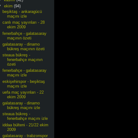
▼
ekim
(94)
beşiktaş - ankaragücü
maçını izle
canlı maç yayınları - 28
ekim 2009
fenerbahçe - galatasaray
maçının özeti
galatasaray - dinamo
bükreş maçının özeti
steaua bükreş -
fenerbahçe maçının
özeti
fenerbahçe - galatasaray
maçını izle
eskişehirspor - beşiktaş
maçını izle
uefa maç yayınları - 22
ekim 2009
galatasaray - dinamo
bükreş maçını izle
steaua bükreş -
fenerbahçe maçını izle
iddaa bülteni - 21/22 ekim
2009
galatasaray - trabzonspor