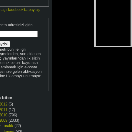
maçı facebook'ta paylaş
osta adresinizi girin:
netribün ile ilgili
işmelerden, son eklenen
 yayınlarından ilk sizin
eriniz olsun. kaydınızı
amlamak için e-posta
esinize gelen aktivasyon
kine tıklamayı unutmayın.
n biten
2012
(5)
2011
(17)
2010
(796)
2009
(2033)
►
aralık
(22)
►
kasım
(42)