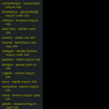
eskişehirspor - kayserispor
maçını izle
fenerbahçe - gençlerbirliği
maçını canlı izle
chelsea - liverpool maçını
izle
west ham - fulham canlı
izle
everton - stoke city izle
arsenal - blackburn canlı
maç izle
stuttgart - werder bremen
maçını canlı izle
atalanta - milan maçını izle
bologna - genoa justin tv
izle
cagliari - chievo maçını
izle
roma - napoli maçını izle
sampdoria - parma maçını
izle
siena - livorno maçını canlı
izle
getafe - osasuna maçını
canlı izle