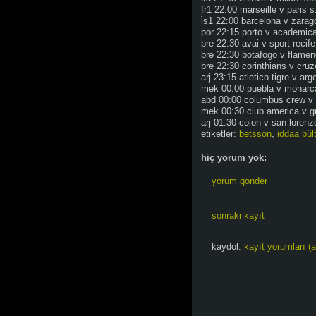
fr1 22:00 marseille v paris s
i̇s1 22:00 barcelona v zarag
por 22:15 porto v academic
bre 22:30 avai v sport recif
bre 22:30 botafogo v flame
bre 22:30 corinthians v cruz
arj 23:15 atletico tigre v ar
mek 00:00 puebla v monarc
abd 00:00 columbus crew v 
mek 00:30 club america v g
arj 01:30 colon v san lorenz
etiketler:
betsson
,
iddaa bült
hiç yorum yok:
yorum gönder
sonraki kayıt
kaydol:
kayıt yorumları (