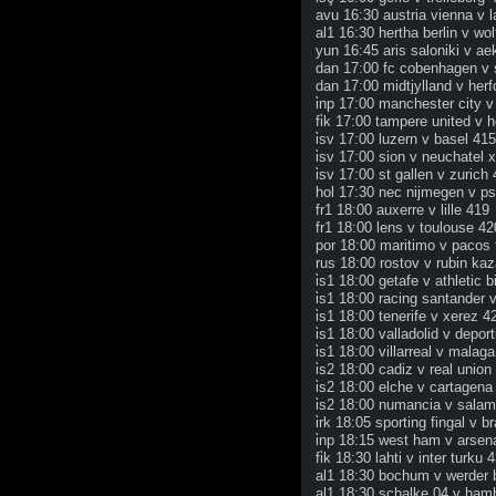
avu 16:30 austria vienna v l
al1 16:30 hertha berlin v wo
yun 16:45 aris saloniki v ae
dan 17:00 fc cobenhagen v 
dan 17:00 midtjylland v herf
i̇np 17:00 manchester city v
fi̇k 17:00 tampere united v 
i̇sv 17:00 luzern v basel 415
i̇sv 17:00 sion v neuchatel 
i̇sv 17:00 st gallen v zurich 
hol 17:30 nec nijmegen v p
fr1 18:00 auxerre v lille 419
fr1 18:00 lens v toulouse 42
por 18:00 maritimo v pacos f
rus 18:00 rostov v rubin ka
i̇s1 18:00 getafe v athletic b
i̇s1 18:00 racing santander 
i̇s1 18:00 tenerife v xerez 42
i̇s1 18:00 valladolid v deport
i̇s1 18:00 villarreal v malaga
i̇s2 18:00 cadiz v real union 
i̇s2 18:00 elche v cartagena 
i̇s2 18:00 numancia v salam
i̇rk 18:05 sporting fingal v 
i̇np 18:15 west ham v arsena
fi̇k 18:30 lahti v inter turku 4
al1 18:30 bochum v werder
al1 18:30 schalke 04 v ham