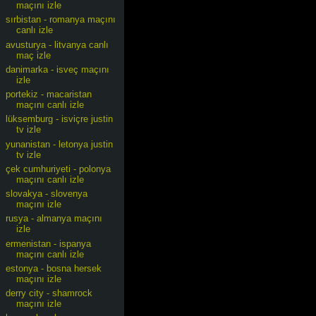
maçını izle
sırbistan - romanya maçını
canlı izle
avusturya - litvanya canlı
maç izle
danimarka - isveç maçını
izle
portekiz - macaristan
maçını canlı izle
lüksemburg - isviçre justin
tv izle
yunanistan - letonya justin
tv izle
çek cumhuriyeti - polonya
maçını canlı izle
slovakya - slovenya
maçını izle
rusya - almanya maçını
izle
ermenistan - ispanya
maçını canlı izle
estonya - bosna hersek
maçını izle
derry city - shamrock
maçını izle