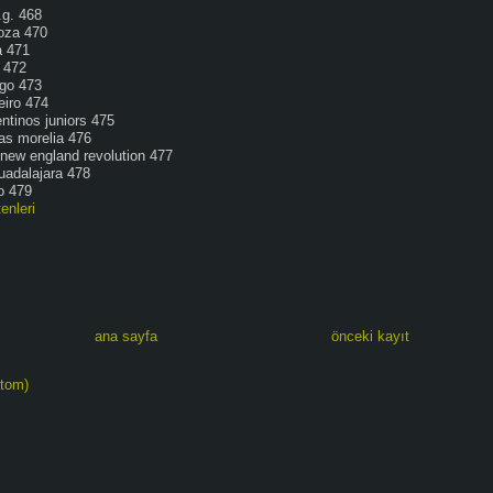
.g. 468
oza 470
a 471
e 472
ngo 473
eiro 474
gentinos juniors 475
as morelia 476
new england revolution 477
uadalajara 478
o 479
enleri
ana sayfa
önceki kayıt
atom)