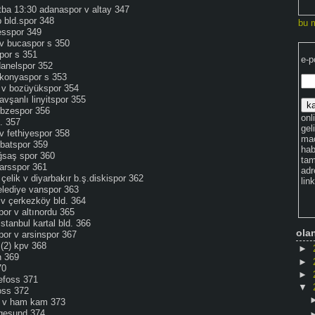
tba 13:30 adanaspor v altay 347
p bld.spor 348
bu 
esspor 349
 v bucaspor s 350
por s 351
e-p
danelspor 352
 konyaspor s 353
 v bozüyükspor 354
avşanlı linyitspor 355
ebzespor 356
onli
d. 357
gel
v fethiyespor 358
maç
ebatspor 359
hab
uğsaş spor 360
tam
karsspor 361
adr
çelik v diyarbakır b.ş.diskispor 362
lin
elediye vanspor 363
v çerkezköy bld. 364
por v altınordu 365
stanbul kartal bld. 366
ola
por v arsinspor 367
 (2) kpv 368
►
n 369
►
70
►
efoss 371
▼
oss 372
g v ham kam 373
ugesund 374