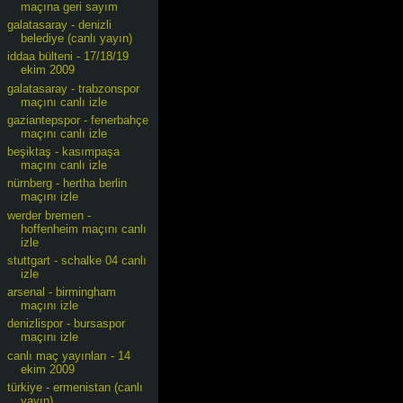
maçına geri sayım
galatasaray - denizli
belediye (canlı yayın)
iddaa bülteni - 17/18/19
ekim 2009
galatasaray - trabzonspor
maçını canlı izle
gaziantepspor - fenerbahçe
maçını canlı izle
beşiktaş - kasımpaşa
maçını canlı izle
nürnberg - hertha berlin
maçını izle
werder bremen -
hoffenheim maçını canlı
izle
stuttgart - schalke 04 canlı
izle
arsenal - birmingham
maçını izle
denizlispor - bursaspor
maçını izle
canlı maç yayınları - 14
ekim 2009
türkiye - ermenistan (canlı
yayın)