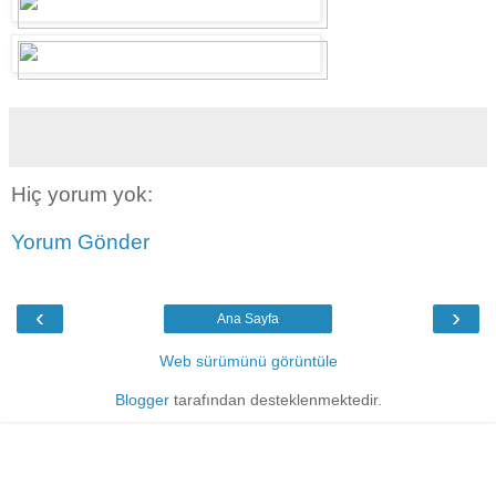
Hiç yorum yok:
Yorum Gönder
‹
›
Ana Sayfa
Web sürümünü görüntüle
Blogger
tarafından desteklenmektedir.