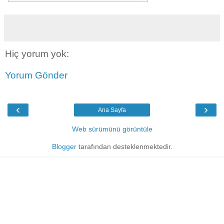
Hiç yorum yok:
Yorum Gönder
‹
›
Ana Sayfa
Web sürümünü görüntüle
Blogger
tarafından desteklenmektedir.