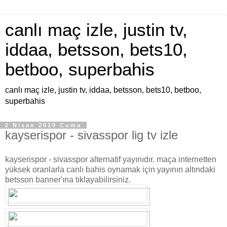
canlı maç izle, justin tv,
iddaa, betsson, bets10,
betboo, superbahis
canlı maç izle, justin tv, iddaa, betsson, bets10, betboo,
superbahis
2 Nisan 2010 Cuma
kayserispor - sivasspor lig tv izle
kayserispor - sivasspor alternatif yayınıdır. maça internetten
yüksek oranlarla canlı bahis oynamak için yayının altındaki
betsson banner'ına tıklayabilirsiniz.