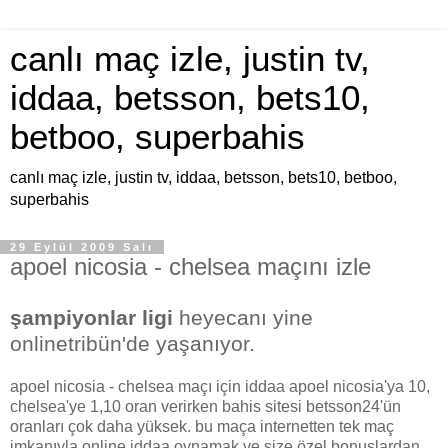
canlı maç izle, justin tv,
iddaa, betsson, bets10,
betboo, superbahis
canlı maç izle, justin tv, iddaa, betsson, bets10, betboo,
superbahis
29 Eylül 2009 Salı
apoel nicosia - chelsea maçını izle
şampiyonlar ligi
heyecanı yine
onlinetribün'de yaşanıyor.
apoel nicosia - chelsea maçı için iddaa apoel nicosia'ya 10,
chelsea'ye 1,10 oran verirken bahis sitesi betsson24'ün
oranları çok daha yüksek. bu maça internetten tek maç
imkanıyla online iddaa oynamak ve size özel bonuslardan