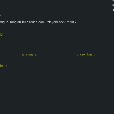
...
bugün. maçları bu siteden canlı izleyebilecek miyiz?
43
ana sayfa
önceki kayıt
atom)