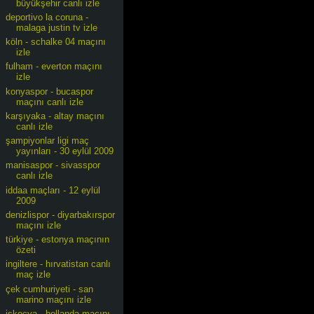
büyükşehir canlı izle
deportivo la coruna -
malaga justin tv izle
köln - schalke 04 maçını
izle
fulham - everton maçını
izle
konyaspor - bucaspor
maçını canlı izle
karşıyaka - altay maçını
canlı izle
şampiyonlar ligi maç
yayınları - 30 eylül 2009
manisaspor - sivasspor
canlı izle
iddaa maçları - 12 eylül
2009
denizlispor - diyarbakırspor
maçını izle
türkiye - estonya maçının
özeti
ingiltere - hırvatistan canlı
maç izle
çek cumhuriyeti - san
marino maçını izle
iskoçya - hollanda maçını