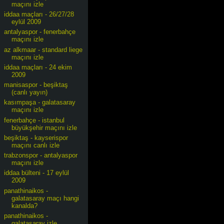
maçını izle
iddaa maçları - 26/27/28
eylül 2009
antalyaspor - fenerbahçe
maçını izle
az alkmaar - standard liege
maçını izle
iddaa maçları - 24 ekim
2009
manisaspor - beşiktaş
(canlı yayın)
kasımpaşa - galatasaray
maçını izle
fenerbahçe - istanbul
büyükşehir maçını izle
beşiktaş - kayserispor
maçını canlı izle
trabzonspor - antalyaspor
maçını izle
iddaa bülteni - 17 eylül
2009
panathinaikos -
galatasaray maçı hangi
kanalda?
panathinaikos -
galatasaray izle