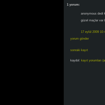
1 yorum:
anonymous dedi ki
güzel maçlar var 
17 eylül 2009 10:
yorum gönder
sonraki kayıt
kaydol:
kayıt yorumları (