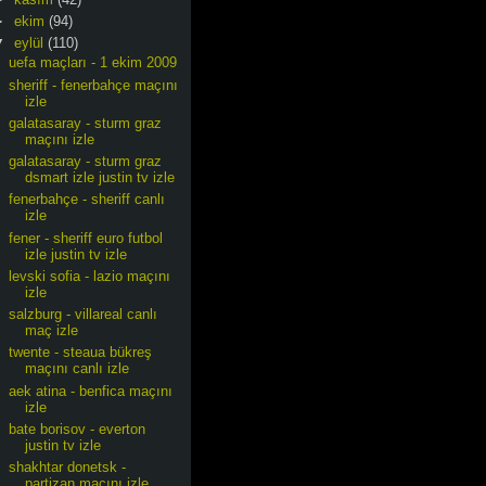
►
ekim
(94)
▼
eylül
(110)
uefa maçları - 1 ekim 2009
sheriff - fenerbahçe maçını
izle
galatasaray - sturm graz
maçını izle
galatasaray - sturm graz
dsmart izle justin tv izle
fenerbahçe - sheriff canlı
izle
fener - sheriff euro futbol
izle justin tv izle
levski sofia - lazio maçını
izle
salzburg - villareal canlı
maç izle
twente - steaua bükreş
maçını canlı izle
aek atina - benfica maçını
izle
bate borisov - everton
justin tv izle
shakhtar donetsk -
partizan maçını izle