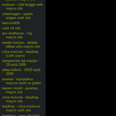
toulouse - club brugge uefa
maçını izle
cobenhagen - sparta
prague canlı izle
betsson409
canlı tnt izle
psv eindhoven - cluj
maçını izle
werder bremen - athletic
bilbao uefa maçını izle
cska moscow - beşiktaş
(canlı yayın)
şampiyonlar ligi maçları -
29 eylül 2009
iddaa bülteni - 29/30 eylül
2009
arsenal - olympiakos
maçının özeti ve golleri
bayern münih - juventus
maçını izle
cska moscow - beşiktaş
maçını izle
beşiktaş - cska moskova
maçını canlı izle
bordeaux - maccabi haifa