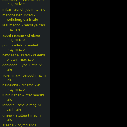
maçını izle
milan - zurich justin tv izle
manchester united -
wolfsburg canlı izle
real madrid - marsilya canlı
maç izle
apoel nicosia - chelsea
maçını izle
porto - atletico madrid
maçını izle
newcastle united - queens
pr canlı maç izle
debrecen - lyon justin tv
izle
fiorentina - liverpool maçını
izle
barcelona - dinamo kiev
maçını izle
rubin kazan - inter maçını
izle
rangers - sevilla maçını
canlı izle
unirea - stuttgart maçını
izle
arsenal - olympiakos