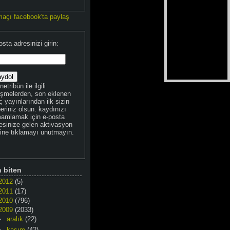
maçı facebook'ta paylaş
osta adresinizi girin:
netribün ile ilgili
işmelerden, son eklenen
 yayınlarından ilk sizin
eriniz olsun. kaydınızı
amlamak için e-posta
esinize gelen aktivasyon
kine tıklamayı unutmayın.
n biten
2012
(5)
2011
(17)
2010
(796)
2009
(2033)
►
aralık
(22)
►
kasım
(42)