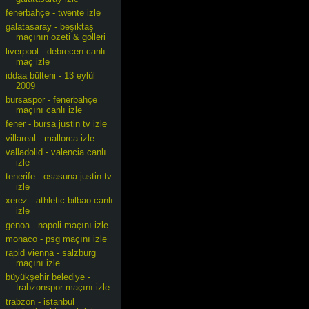
fenerbahçe - twente izle
galatasaray - beşiktaş
maçının özeti & golleri
liverpool - debrecen canlı
maç izle
iddaa bülteni - 13 eylül
2009
bursaspor - fenerbahçe
maçını canlı izle
fener - bursa justin tv izle
villareal - mallorca izle
valladolid - valencia canlı
izle
tenerife - osasuna justin tv
izle
xerez - athletic bilbao canlı
izle
genoa - napoli maçını izle
monaco - psg maçını izle
rapid vienna - salzburg
maçını izle
büyükşehir belediye -
trabzonspor maçını izle
trabzon - istanbul