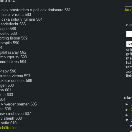
lirsiniz.
bu 
 ajax amsterdam v poli aek timisoara 581
0 basel v roma 583
 cska sofia v fulham 584
 anderlecht 585
e-p
rague 586
 celtic 588
rting lisbon 589
entspils 590
91
onli
galatasaray 592
gel
hamburger sv 593
maç
namo bükreş 594
hab
tam
orisov 596
adr
lin
 austria vienna 597
hakhtar donetsk 599
agen 600
ina 601
ente 603
ola
 604
►
a v werder bremen 605
use 606
►
 psv eindhoven 607
►
v sheriff 608
▼
i sofia 610
 bültenleri