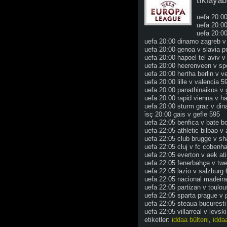
tıklayabi
uefa 20:00
uefa 20:0
uefa 20:00
uefa 20:00 dinamo zagreb v
uefa 20:00 genoa v slavia p
uefa 20:00 hapoel tel aviv v
uefa 20:00 heerenveen v spo
uefa 20:00 hertha berlin v v
uefa 20:00 lille v valencia 5
uefa 20:00 panathinaikos v 
uefa 20:00 rapid vienna v 
uefa 20:00 sturm graz v di
i̇sç 20:00 gais v gefle 595
uefa 22:05 benfica v bate b
uefa 22:05 athletic bilbao v
uefa 22:05 club brugge v s
uefa 22:05 cluj v fc cobenh
uefa 22:05 everton v aek at
uefa 22:05 fenerbahçe v tw
uefa 22:05 lazio v salzburg
uefa 22:05 nacional madeir
uefa 22:05 partizan v toulo
uefa 22:05 sparta prague v
uefa 22:05 steaua bucuresti 
uefa 22:05 villarreal v levsk
etiketler:
iddaa bülteni
,
iddaa