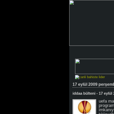
17 eylül 2009 perşem
iddaa bülteni - 17 eylül
uefa ma
program
imkanıy