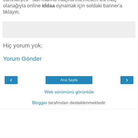
olanağıyla online
iddaa
oynamak için soldaki banner'a
tıklayın.
Hiç yorum yok:
Yorum Gönder
‹
›
Ana Sayfa
Web sürümünü görüntüle
Blogger
tarafından desteklenmektedir.