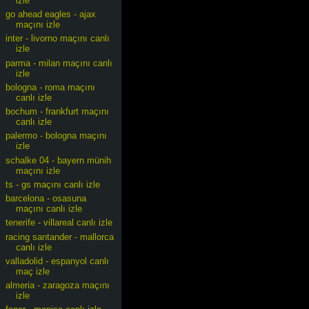
izle
go ahead eagles - ajax
maçını izle
inter - livorno maçını canlı
izle
parma - milan maçını canlı
izle
bologna - roma maçını
canlı izle
bochum - frankfurt maçını
canlı izle
palermo - bologna maçını
izle
schalke 04 - bayern münih
maçını izle
ts - gs maçını canlı izle
barcelona - osasuna
maçını canlı izle
tenerife - villareal canlı izle
racing santander - mallorca
canlı izle
valladolid - espanyol canlı
maç izle
almeria - zaragoza maçını
izle