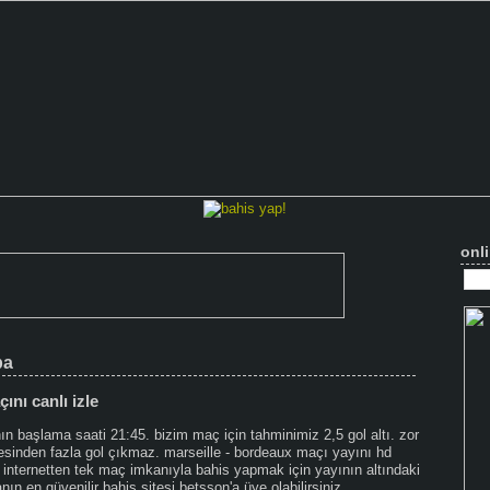
onli
ba
ını canlı izle
ın başlama saati 21:45. bizim maç için tahminimiz 2,5 gol altı. zor
lesinden fazla gol çıkmaz. marseille - bordeaux maçı yayını hd
 internetten tek maç imkanıyla bahis yapmak için yayının altındaki
nın en güvenilir bahis sitesi betsson'a üye olabilirsiniz.