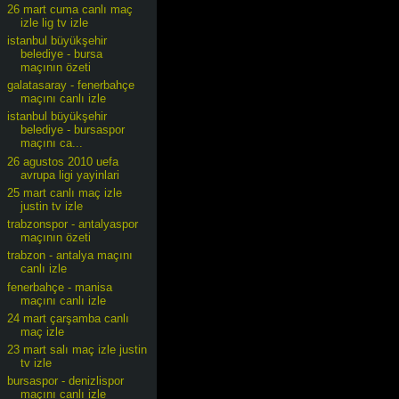
26 mart cuma canlı maç
izle lig tv izle
istanbul büyükşehir
belediye - bursa
maçının özeti
galatasaray - fenerbahçe
maçını canlı izle
istanbul büyükşehir
belediye - bursaspor
maçını ca...
26 agustos 2010 uefa
avrupa ligi yayinlari
25 mart canlı maç izle
justin tv izle
trabzonspor - antalyaspor
maçının özeti
trabzon - antalya maçını
canlı izle
fenerbahçe - manisa
maçını canlı izle
24 mart çarşamba canlı
maç izle
23 mart salı maç izle justin
tv izle
bursaspor - denizlispor
maçını canlı izle