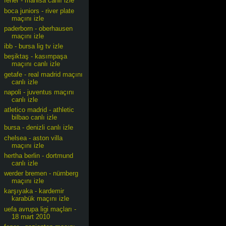
fener - manisa canlı izle
boca juniors - river plate
maçını izle
paderborn - oberhausen
maçını izle
ibb - bursa lig tv izle
beşiktaş - kasımpaşa
maçını canlı izle
getafe - real madrid maçını
canlı izle
napoli - juventus maçını
canlı izle
atletico madrid - athletic
bilbao canlı izle
bursa - denizli canlı izle
chelsea - aston villa
maçını izle
hertha berlin - dortmund
canlı izle
werder bremen - nürnberg
maçını izle
karşıyaka - kardemir
karabük maçını izle
uefa avrupa ligi maçları -
18 mart 2010