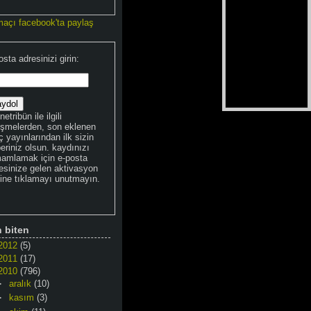
maçı facebook'ta paylaş
osta adresinizi girin:
netribün ile ilgili
işmelerden, son eklenen
 yayınlarından ilk sizin
eriniz olsun. kaydınızı
amlamak için e-posta
esinize gelen aktivasyon
kine tıklamayı unutmayın.
n biten
2012
(5)
2011
(17)
2010
(796)
►
aralık
(10)
►
kasım
(3)