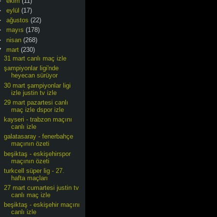
►
ekim
(11)
►
eylül
(17)
►
ağustos
(22)
►
mayıs
(178)
►
nisan
(268)
▼
mart
(230)
31 mart canlı maç izle
şampiyonlar ligi'nde
heyecan sürüyor
30 mart şampiyonlar ligi
izle justin tv izle
29 mart pazartesi canlı
maç izle dspor izle
kayseri - trabzon maçını
canlı izle
galatasaray - fenerbahçe
maçının özeti
beşiktaş - eskişehirspor
maçının özeti
turkcell süper lig - 27.
hafta maçları
27 mart cumartesi justin tv
canlı maç izle
beşiktaş - eskişehir maçını
canlı izle