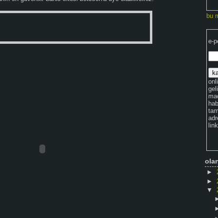
bu 
e-p
onli
gel
maç
hab
tam
adr
lin
ola
►
►
▼