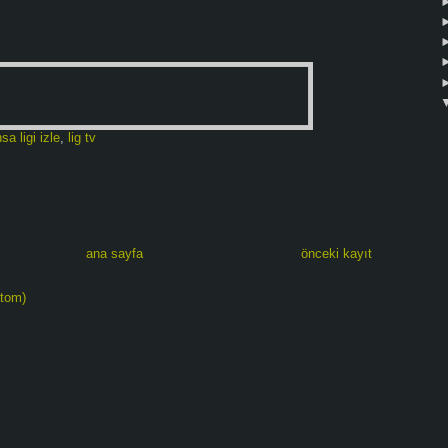
sa ligi izle
,
lig tv
ana sayfa
önceki kayıt
atom)