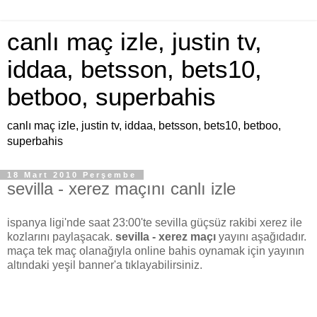
canlı maç izle, justin tv,
iddaa, betsson, bets10,
betboo, superbahis
canlı maç izle, justin tv, iddaa, betsson, bets10, betboo,
superbahis
18 Mart 2010 Perşembe
sevilla - xerez maçını canlı izle
ispanya ligi'nde saat 23:00'te sevilla güçsüz rakibi xerez ile
kozlarını paylaşacak.
sevilla - xerez maçı
yayını aşağıdadır.
maça tek maç olanağıyla online bahis oynamak için yayının
altındaki yeşil banner'a tıklayabilirsiniz.