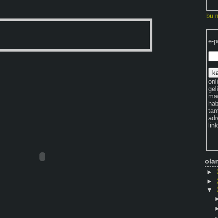
bu 
e-p
onli
gel
maç
hab
tam
adr
lin
ola
►
►
▼