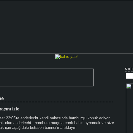
onli
be
açını izle
saat 22:05'te anderlecht kendi sahasında hamburg'u konuk ediyor.
cak olan anderlecht - hamburg maçına canlı bahis oynamak ve size
k için aşağıdaki betsson banner'ına tıklayın.