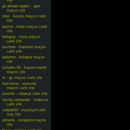
izle
go ahead eagles - ajax
maçını izle
inter - livorno maçını canlı
izle
parma - milan maçını canlı
izle
bologna - roma maçını
canlı izle
bochum - frankfurt maçını
canlı izle
palermo - bologna maçını
izle
schalke 04 - bayern münih
maçını izle
ts - gs maçını canlı izle
barcelona - osasuna
maçını canlı izle
tenerife - villareal canlı izle
racing santander - mallorca
canlı izle
valladolid - espanyol canlı
maç izle
almeria - zaragoza maçını
izle