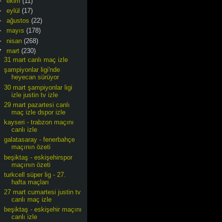
►
ekim
(11)
►
eylül
(17)
►
ağustos
(22)
►
mayıs
(178)
►
nisan
(268)
▼
mart
(230)
31 mart canlı maç izle
şampiyonlar ligi'nde
heyecan sürüyor
30 mart şampiyonlar ligi
izle justin tv izle
29 mart pazartesi canlı
maç izle dspor izle
kayseri - trabzon maçını
canlı izle
galatasaray - fenerbahçe
maçının özeti
beşiktaş - eskişehirspor
maçının özeti
turkcell süper lig - 27.
hafta maçları
27 mart cumartesi justin tv
canlı maç izle
beşiktaş - eskişehir maçını
canlı izle