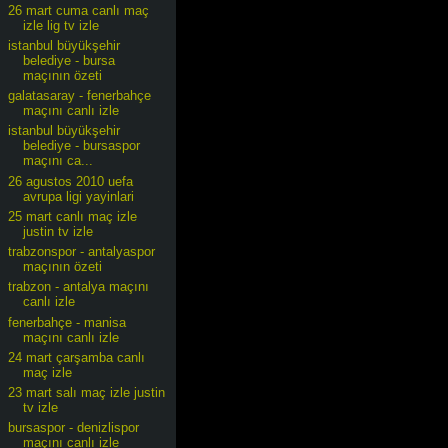
26 mart cuma canlı maç
izle lig tv izle
istanbul büyükşehir
belediye - bursa
maçının özeti
galatasaray - fenerbahçe
maçını canlı izle
istanbul büyükşehir
belediye - bursaspor
maçını ca...
26 agustos 2010 uefa
avrupa ligi yayinlari
25 mart canlı maç izle
justin tv izle
trabzonspor - antalyaspor
maçının özeti
trabzon - antalya maçını
canlı izle
fenerbahçe - manisa
maçını canlı izle
24 mart çarşamba canlı
maç izle
23 mart salı maç izle justin
tv izle
bursaspor - denizlispor
maçını canlı izle