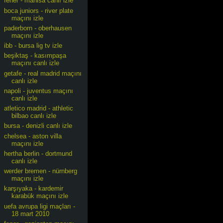
fener - manisa canlı izle
boca juniors - river plate
maçını izle
paderborn - oberhausen
maçını izle
ibb - bursa lig tv izle
beşiktaş - kasımpaşa
maçını canlı izle
getafe - real madrid maçını
canlı izle
napoli - juventus maçını
canlı izle
atletico madrid - athletic
bilbao canlı izle
bursa - denizli canlı izle
chelsea - aston villa
maçını izle
hertha berlin - dortmund
canlı izle
werder bremen - nürnberg
maçını izle
karşıyaka - kardemir
karabük maçını izle
uefa avrupa ligi maçları -
18 mart 2010