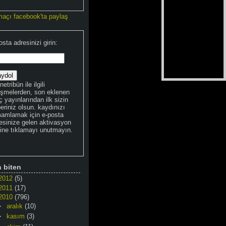
maçı facebook'ta paylaş
osta adresinizi girin:
netribün ile ilgili
işmelerden, son eklenen
 yayınlarından ilk sizin
eriniz olsun. kaydınızı
amlamak için e-posta
esinize gelen aktivasyon
kine tıklamayı unutmayın.
n biten
2012
(5)
2011
(17)
2010
(796)
►
aralık
(10)
►
kasım
(3)