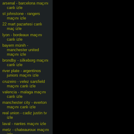
arsenal - barcelona maçını
canlı izle
st johnstone - rangers
maçını izle
22 mart pazartesi canlı
maç izle
lyon - bordeaux maçını
canlı izle
bayern münih -
manchester united
maçını izle
brondby - silkeborg maçını
canlı izle
river plate - argentinos
juniors maçını izle
cruzeiro - velez sarsfield
maçını canlı izle
valencia - malaga maçını
canlı izle
manchester city - everton
maçını canlı izle
real union - cadiz justin tv
izle
laval - nantes maçını izle
metz - chateauroux maçını