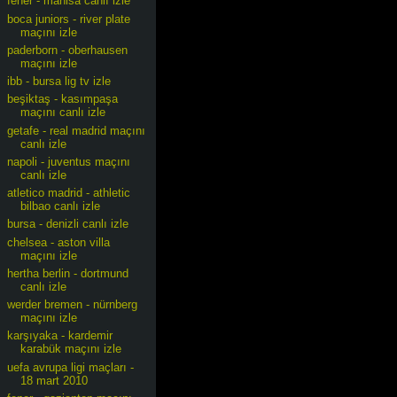
fener - manisa canlı izle
boca juniors - river plate
maçını izle
paderborn - oberhausen
maçını izle
ibb - bursa lig tv izle
beşiktaş - kasımpaşa
maçını canlı izle
getafe - real madrid maçını
canlı izle
napoli - juventus maçını
canlı izle
atletico madrid - athletic
bilbao canlı izle
bursa - denizli canlı izle
chelsea - aston villa
maçını izle
hertha berlin - dortmund
canlı izle
werder bremen - nürnberg
maçını izle
karşıyaka - kardemir
karabük maçını izle
uefa avrupa ligi maçları -
18 mart 2010