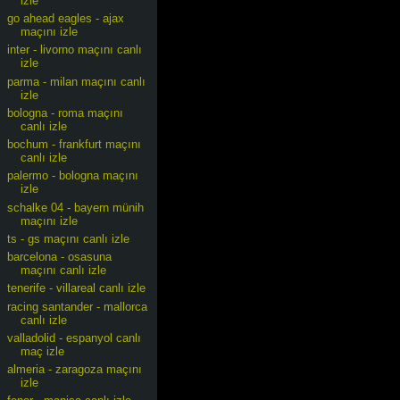
izle
go ahead eagles - ajax
maçını izle
inter - livorno maçını canlı
izle
parma - milan maçını canlı
izle
bologna - roma maçını
canlı izle
bochum - frankfurt maçını
canlı izle
palermo - bologna maçını
izle
schalke 04 - bayern münih
maçını izle
ts - gs maçını canlı izle
barcelona - osasuna
maçını canlı izle
tenerife - villareal canlı izle
racing santander - mallorca
canlı izle
valladolid - espanyol canlı
maç izle
almeria - zaragoza maçını
izle