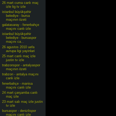
26 mart cuma canlı maç
izle lig tv izle
istanbul büyükşehir
belediye - bursa
maçının özeti
galatasaray - fenerbahçe
maçını canlı izle
istanbul büyükşehir
belediye - bursaspor
maçını ca...
26 agustos 2010 uefa
avrupa ligi yayinlari
25 mart canlı maç izle
justin tv izle
trabzonspor - antalyaspor
maçının özeti
trabzon - antalya maçını
canlı izle
fenerbahçe - manisa
maçını canlı izle
24 mart çarşamba canlı
maç izle
23 mart salı maç izle justin
tv izle
bursaspor - denizlispor
maçını canlı izle