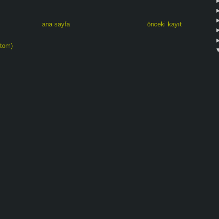
ana sayfa
önceki kayıt
atom)