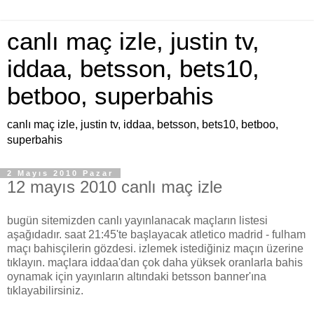
canlı maç izle, justin tv,
iddaa, betsson, bets10,
betboo, superbahis
canlı maç izle, justin tv, iddaa, betsson, bets10, betboo,
superbahis
2 Mayıs 2010 Pazar
12 mayıs 2010 canlı maç izle
bugün sitemizden canlı yayınlanacak maçların listesi
aşağıdadır. saat 21:45'te başlayacak atletico madrid - fulham
maçı bahisçilerin gözdesi. izlemek istediğiniz maçın üzerine
tıklayın. maçlara iddaa'dan çok daha yüksek oranlarla bahis
oynamak için yayınların altındaki betsson banner'ına
tıklayabilirsiniz.