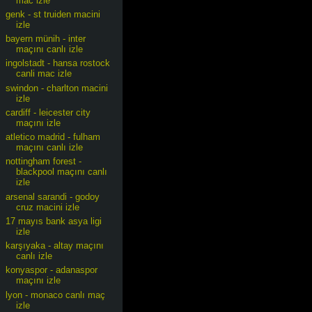
mac izle
genk - st truiden macini
izle
bayern münih - inter
maçını canlı izle
ingolstadt - hansa rostock
canli mac izle
swindon - charlton macini
izle
cardiff - leicester city
maçını izle
atletico madrid - fulham
maçını canlı izle
nottingham forest -
blackpool maçını canlı
izle
arsenal sarandi - godoy
cruz macini izle
17 mayıs bank asya ligi
izle
karşıyaka - altay maçını
canlı izle
konyaspor - adanaspor
maçını izle
lyon - monaco canlı maç
izle