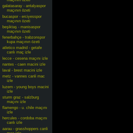
galatasaray - antalyaspor
maçının özeti
bucaspor - erciyesspor
maçının özeti
beşiktaş - manisaspor
maçının özeti
fenerbahçe - trabzonspor
kupa maçının özeti
atletico madrid - getafe
canlı maç izle
lecce - cesena maçını izle
nantes - caen macini izle
laval - brest macini izle
metz - vannes canli mac
izle
luzern - young boys macini
izle
sturm graz - salzburg
maçını izle
flamengo - u. chile maçını
izle
hercules - cordoba maçını
canlı izle
aarau - grasshoppers canli