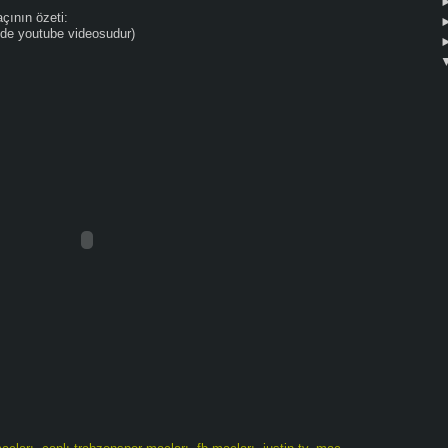
çının özeti:
inde youtube videosudur)