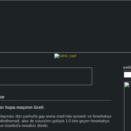
onli
be
or kupa maçının özeti
rşılaşması dün şanlıurfa gap arena stadı'nda oynandı ve fenerbahçe
i dindiremedi. alex de souza'nın golüyle 1-0 öne geçen fenerbahçe
ve istanbul'a moralsiz döndü.