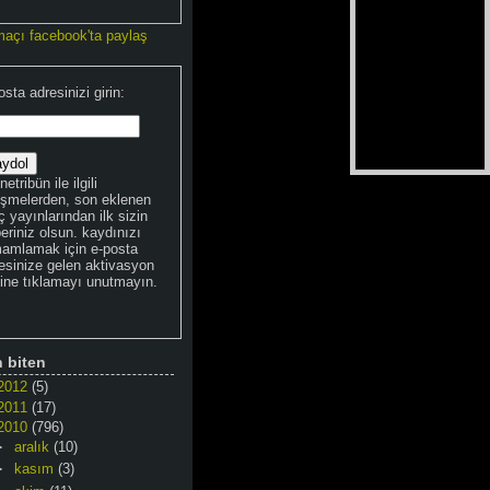
maçı facebook'ta paylaş
osta adresinizi girin:
netribün ile ilgili
işmelerden, son eklenen
 yayınlarından ilk sizin
eriniz olsun. kaydınızı
amlamak için e-posta
esinize gelen aktivasyon
kine tıklamayı unutmayın.
n biten
2012
(5)
2011
(17)
2010
(796)
►
aralık
(10)
►
kasım
(3)