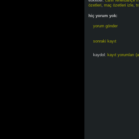
etiketler:
canlı fenerbahçe m
özetleri
,
maç özetleri izle
,
t
hiç yorum yok:
yorum gönder
sonraki kayıt
kaydol:
kayıt yorumları (