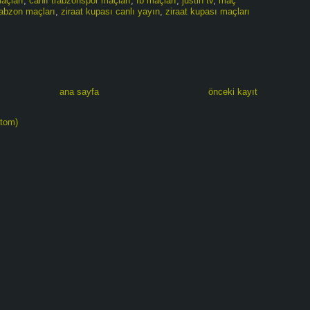
açları
,
canlı trabzonspor maçları
,
fb maçları
,
justin tv
,
maç
rabzon maçları
,
ziraat kupası canlı yayın
,
ziraat kupası maçları
ana sayfa
önceki kayıt
atom)