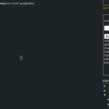
maçı
nın özeti aşağıdadır.
bu 
e-p
onli
gel
maç
hab
tam
adr
lin
ola
►
►
▼