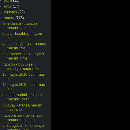
►
ekim
(11)
►
eylül
(17)
►
ağustos
(22)
▼
mayıs
(178)
fenerbahçe - trabzon
maçını canlı izle
bursa - beşiktaş maçını
izle
gençlerbirliği - galatasaray
maçını izle
fenerbahçe - ankaragücü
maçını dinle
trabzon - büyükşehir
belediye maçını izle
15 mayıs 2010 canlı maç
izle
14 mayıs 2010 canlı maç
izle
atletico madrid - fulham
maçının özeti
uruguay - fransa maçını
canlı izle
trabzonspor - denizlispor
maçını canlı izle
ankaragücü - fenerbahçe
maçının özeti