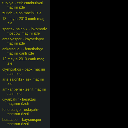
türkiye - çek cumhuriyeti
maçını izle
zurich - sion macini izle
13 mayıs 2010 canlı maç
izle
spartak nalchik - lokomotiv
moscow maçını izle
antalyaspor - kayserispor
maçını izle
ankaragücü - fenerbahçe
maçını canlı izle
12 mayıs 2010 canlı maç
izle
olympiakos - paok maçını
canlı izle
aris saloniki - aek maçını
izle
amkar perm - zenit maçını
canlı izle
diyarbakır - beşiktaş
maçının özeti
fenerbahçe - eskişehir
maçının özeti
bursaspor - kayserispor
maçının özeti