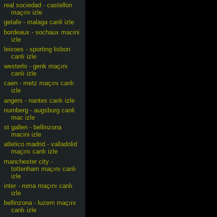
real sociedad - castellon
maçını izle
getafe - malaga canli izle
bordeaux - sochaux macini
izle
leixoes - sporting lisbon
canlı izle
westerlo - genk maçını
canlı izle
caen - metz maçını canlı
izle
angers - nantes canlı izle
nurnberg - augsburg canli
mac izle
st gallen - bellinzona
macini izle
atletico madrid - valladolid
maçını canlı izle
manchester city -
tottenham maçını canlı
izle
inter - roma maçını canlı
izle
bellinzona - luzern maçını
canlı izle