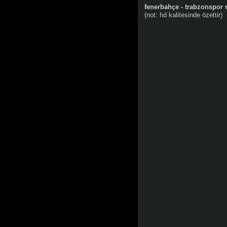
fenerbahçe - trabzonspor 
(not: hd kalitesinde özettir)