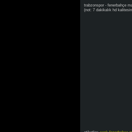
trabzonspor - fenerbahçe ma
(not: 7 dakikalık hd kalites