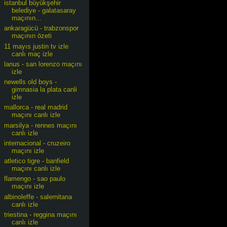
istanbul büyükşehir
belediye - galatasaray
maçının...
ankaragücü - trabzonspor
maçının özeti
11 mayıs justin tv izle
canlı maç izle
lanus - san lorenzo maçını
izle
newells old boys -
gimnasia la plata canli
izle
mallorca - real madrid
maçını canlı izle
marsilya - rennes maçını
canlı izle
internacional - cruzeiro
maçını izle
atletico tigre - banfield
maçını canlı izle
flamengo - sao paulo
maçını izle
albinoleffe - salernitana
canlı izle
triestina - reggina maçını
canlı izle