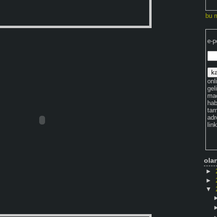
bu 
e-p
onli
gel
maç
hab
tam
adr
lin
ola
►
►
▼