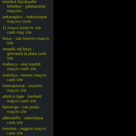
istanbul büyükşehir
belediye - galatasaray
maçının...
ankaragücü - trabzonspor
maçının özeti
11 mayıs justin tv izle
canlı maç izle
lanus - san lorenzo maçını
izle
newells old boys -
gimnasia la plata canli
izle
mallorca - real madrid
maçını canlı izle
marsilya - rennes maçını
canlı izle
internacional - cruzeiro
maçını izle
atletico tigre - banfield
maçını canlı izle
flamengo - sao paulo
maçını izle
albinoleffe - salernitana
canlı izle
triestina - reggina maçını
canlı izle