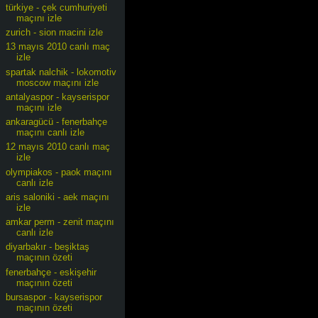
türkiye - çek cumhuriyeti
maçını izle
zurich - sion macini izle
13 mayıs 2010 canlı maç
izle
spartak nalchik - lokomotiv
moscow maçını izle
antalyaspor - kayserispor
maçını izle
ankaragücü - fenerbahçe
maçını canlı izle
12 mayıs 2010 canlı maç
izle
olympiakos - paok maçını
canlı izle
aris saloniki - aek maçını
izle
amkar perm - zenit maçını
canlı izle
diyarbakır - beşiktaş
maçının özeti
fenerbahçe - eskişehir
maçının özeti
bursaspor - kayserispor
maçının özeti