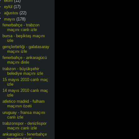
►
ekim
(11)
►
eylül
(17)
►
ağustos
(22)
▼
mayıs
(178)
fenerbahçe - trabzon
maçını canlı izle
bursa - beşiktaş maçını
izle
gençlerbirliği - galatasaray
maçını izle
fenerbahçe - ankaragücü
maçını dinle
trabzon - büyükşehir
belediye maçını izle
15 mayıs 2010 canlı maç
izle
14 mayıs 2010 canlı maç
izle
atletico madrid - fulham
maçının özeti
uruguay - fransa maçını
canlı izle
trabzonspor - denizlispor
maçını canlı izle
ankaragücü - fenerbahçe
maçının özeti