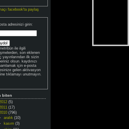
maçı facebook'ta paylaş
osta adresinizi girin:
netribün ile ilgili
işmelerden, son eklenen
 yayınlarından ilk sizin
eriniz olsun. kaydınızı
amlamak için e-posta
esinize gelen aktivasyon
kine tıklamayı unutmayın.
n biten
2012
(5)
2011
(17)
2010
(796)
►
aralık
(10)
►
kasım
(3)