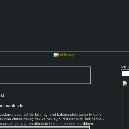
onli
si
nı canlı izle
başlama saati 20:45. bu maçın hd kalitesindeki justin tv canlı
akılma olursa birkaç dakika bekleyin, düzelecektir. bellinzona -
namak için yayının altındaki betsson banner'ına tıklayın.