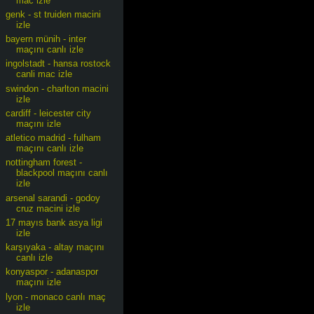
mac izle
genk - st truiden macini
izle
bayern münih - inter
maçını canlı izle
ingolstadt - hansa rostock
canli mac izle
swindon - charlton macini
izle
cardiff - leicester city
maçını izle
atletico madrid - fulham
maçını canlı izle
nottingham forest -
blackpool maçını canlı
izle
arsenal sarandi - godoy
cruz macini izle
17 mayıs bank asya ligi
izle
karşıyaka - altay maçını
canlı izle
konyaspor - adanaspor
maçını izle
lyon - monaco canlı maç
izle