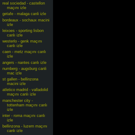
real sociedad - castellon
maçını izle
getafe - malaga canli izle
bordeaux - sochaux macini
izle
leixoes - sporting lisbon
canlı izle
westerlo - genk maçını
canlı izle
caen - metz maçını canlı
izle
angers - nantes canlı izle
nurnberg - augsburg canli
mac izle
st gallen - bellinzona
macini izle
atletico madrid - valladolid
maçını canlı izle
manchester city -
tottenham maçını canlı
izle
inter - roma maçını canlı
izle
bellinzona - luzern maçını
canlı izle