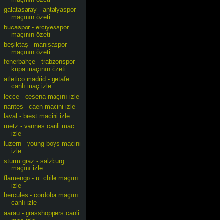
galatasaray - antalyaspor
maçının özeti
bucaspor - erciyesspor
maçının özeti
beşiktaş - manisaspor
maçının özeti
fenerbahçe - trabzonspor
kupa maçının özeti
atletico madrid - getafe
canlı maç izle
lecce - cesena maçını izle
nantes - caen macini izle
laval - brest macini izle
metz - vannes canli mac
izle
luzern - young boys macini
izle
sturm graz - salzburg
maçını izle
flamengo - u. chile maçını
izle
hercules - cordoba maçını
canlı izle
aarau - grasshoppers canli