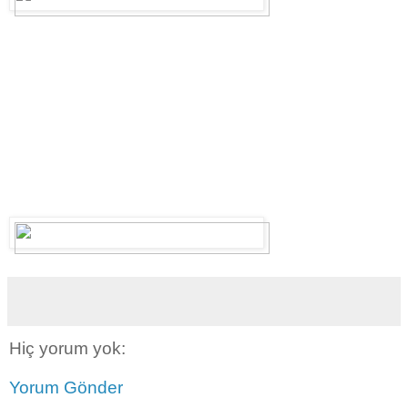
Hiç yorum yok:
Yorum Gönder