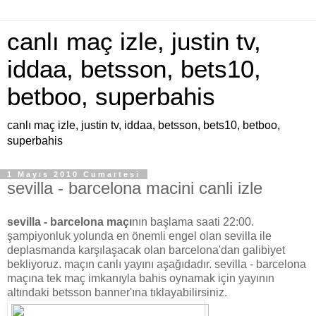
canlı maç izle, justin tv,
iddaa, betsson, bets10,
betboo, superbahis
canlı maç izle, justin tv, iddaa, betsson, bets10, betboo,
superbahis
1 Mayıs 2010 Cumartesi
sevilla - barcelona macini canli izle
sevilla - barcelona maçı
nın başlama saati 22:00.
şampiyonluk yolunda en önemli engel olan sevilla ile
deplasmanda karşılaşacak olan barcelona'dan galibiyet
bekliyoruz. maçın canlı yayını aşağıdadır. sevilla - barcelona
maçına tek maç imkanıyla bahis oynamak için yayının
altındaki betsson banner'ına tıklayabilirsiniz.