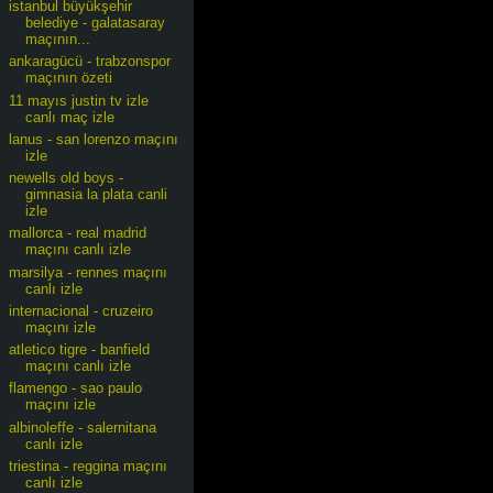
istanbul büyükşehir
belediye - galatasaray
maçının...
ankaragücü - trabzonspor
maçının özeti
11 mayıs justin tv izle
canlı maç izle
lanus - san lorenzo maçını
izle
newells old boys -
gimnasia la plata canli
izle
mallorca - real madrid
maçını canlı izle
marsilya - rennes maçını
canlı izle
internacional - cruzeiro
maçını izle
atletico tigre - banfield
maçını canlı izle
flamengo - sao paulo
maçını izle
albinoleffe - salernitana
canlı izle
triestina - reggina maçını
canlı izle