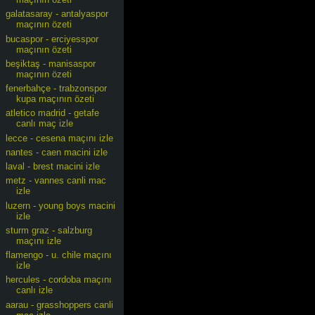
galatasaray - antalyaspor
maçının özeti
bucaspor - erciyesspor
maçının özeti
beşiktaş - manisaspor
maçının özeti
fenerbahçe - trabzonspor
kupa maçının özeti
atletico madrid - getafe
canlı maç izle
lecce - cesena maçını izle
nantes - caen macini izle
laval - brest macini izle
metz - vannes canli mac
izle
luzern - young boys macini
izle
sturm graz - salzburg
maçını izle
flamengo - u. chile maçını
izle
hercules - cordoba maçını
canlı izle
aarau - grasshoppers canli