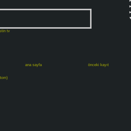
stin tv
ana sayfa
önceki kayıt
atom)