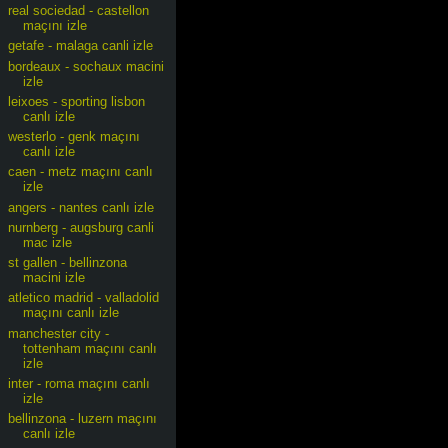
real sociedad - castellon
maçını izle
getafe - malaga canli izle
bordeaux - sochaux macini
izle
leixoes - sporting lisbon
canlı izle
westerlo - genk maçını
canlı izle
caen - metz maçını canlı
izle
angers - nantes canlı izle
nurnberg - augsburg canli
mac izle
st gallen - bellinzona
macini izle
atletico madrid - valladolid
maçını canlı izle
manchester city -
tottenham maçını canlı
izle
inter - roma maçını canlı
izle
bellinzona - luzern maçını
canlı izle