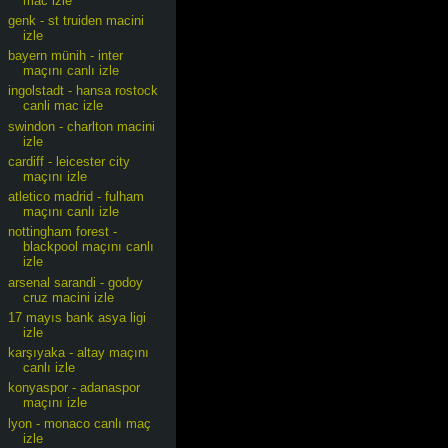
mac izle
genk - st truiden macini
izle
bayern münih - inter
maçını canlı izle
ingolstadt - hansa rostock
canli mac izle
swindon - charlton macini
izle
cardiff - leicester city
maçını izle
atletico madrid - fulham
maçını canlı izle
nottingham forest -
blackpool maçını canlı
izle
arsenal sarandi - godoy
cruz macini izle
17 mayıs bank asya ligi
izle
karşıyaka - altay maçını
canlı izle
konyaspor - adanaspor
maçını izle
lyon - monaco canlı maç
izle