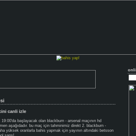
onli
si
ni canli izle
aat 19:00'da başlayacak olan blackburn - arsenal maçının hd
emen aşağıdadır. bu maç için tahminimiz direkt 2. blackburn -
ha yüksek oranlarla bahis yapmak için yayının altındaki betsson
bol şans!