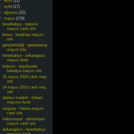
►
ekim
(11)
►
eylül
(17)
►
ağustos
(22)
▼
mayıs
(178)
fenerbahçe - trabzon
maçını canlı izle
bursa - beşiktaş maçını
izle
gençlerbirliği - galatasaray
maçını izle
fenerbahçe - ankaragücü
maçını dinle
trabzon - büyükşehir
belediye maçını izle
15 mayıs 2010 canlı maç
izle
14 mayıs 2010 canlı maç
izle
atletico madrid - fulham
maçının özeti
uruguay - fransa maçını
canlı izle
trabzonspor - denizlispor
maçını canlı izle
ankaragücü - fenerbahçe
maçının özeti