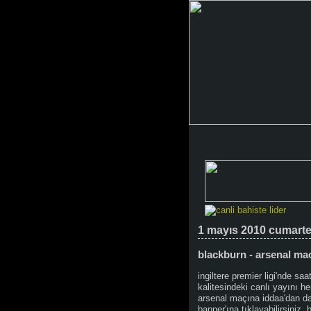
1 mayıs 2010 cumarte
blackburn - arsenal maci
ingiltere premier ligi'nde s
kalitesindeki canlı yayını h
arsenal maçına iddaa'dan da
banner'ına tıklayabilirsiniz. 