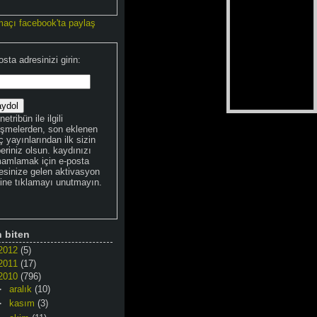
maçı facebook'ta paylaş
osta adresinizi girin:
netribün ile ilgili
işmelerden, son eklenen
 yayınlarından ilk sizin
eriniz olsun. kaydınızı
amlamak için e-posta
esinize gelen aktivasyon
kine tıklamayı unutmayın.
n biten
2012
(5)
2011
(17)
2010
(796)
►
aralık
(10)
►
kasım
(3)