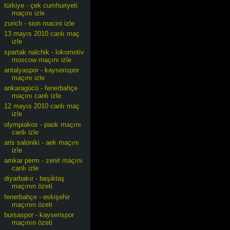
türkiye - çek cumhuriyeti
maçını izle
zurich - sion macini izle
13 mayıs 2010 canlı maç
izle
spartak nalchik - lokomotiv
moscow maçını izle
antalyaspor - kayserispor
maçını izle
ankaragücü - fenerbahçe
maçını canlı izle
12 mayıs 2010 canlı maç
izle
olympiakos - paok maçını
canlı izle
aris saloniki - aek maçını
izle
amkar perm - zenit maçını
canlı izle
diyarbakır - beşiktaş
maçının özeti
fenerbahçe - eskişehir
maçının özeti
bursaspor - kayserispor
maçının özeti