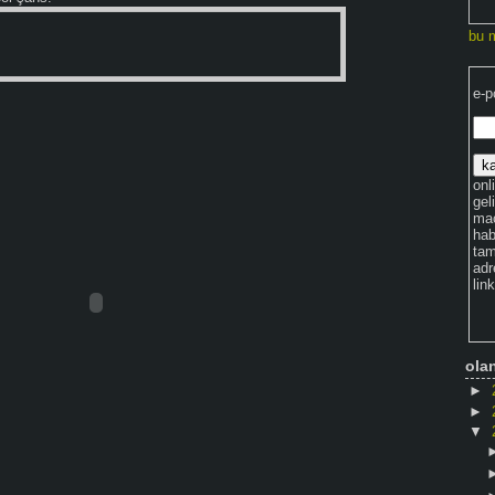
bu 
e-p
onli
gel
maç
hab
tam
adr
lin
ola
►
►
▼