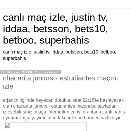
canlı maç izle, justin tv,
iddaa, betsson, bets10,
betboo, superbahis
canlı maç izle, justin tv, iddaa, betsson, bets10, betboo,
superbahis
1 Mayıs 2010 Cumartesi
chacarita juniors - estudiantes maçını
izle
arjantin ligi'nde heyecan dorukta. saat 22:15'te başlayacak
olan chacarita juniors - estudiantes maçını bu sayfadan
izleyebilirsiniz. maça internetten en iyi oranlarla canlı bahis
oynamak için yayının altındaki betsson banner'ına tıklayın.